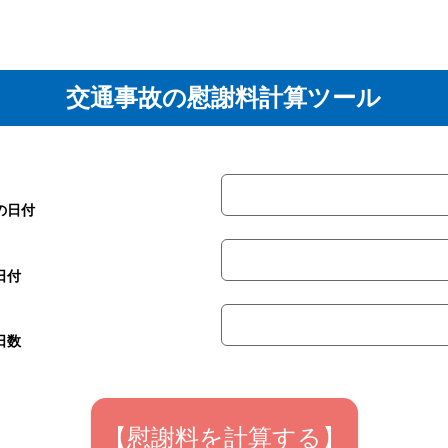
交通事故の慰謝料計算ツール
の日付
日付
日数
【慰謝料を計算する】